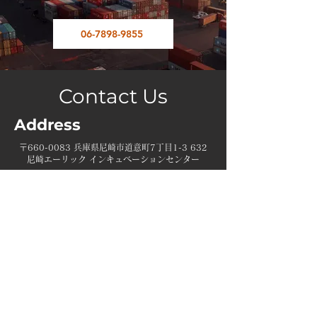
06-7898-9855
Contact Us
Address
​〒660-0083 兵庫県尼崎市道意町7丁目1-3 632
尼崎エーリック インキュベーションセンター
Contact
​☎
06-7898-9855
​✉
servise@sogo-rikuso.info
Opening Hours
Mon - Fri
9:00 am – 6:00 pm