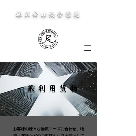
​株式会社総合陸送
SOGO RIKUSO Co.,Ltd
​一般利用貨物
お客様の様々な物流ニーズに合わせ、物
流・運送などのご依頼をお引き受けして