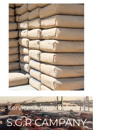
-
service@sogo-rikuso.info
-
​S.G.R CAMPANY